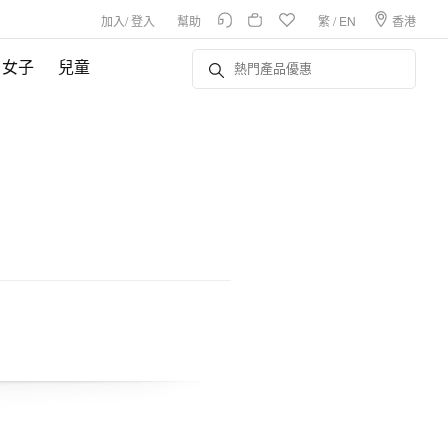
加入
/
登入
幫助
繁
/
EN
香港
女子
兒童