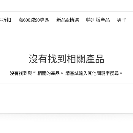
件折扣
滿600減90專區
新品&精選
特別版產品
男子
沒有找到相關產品
沒有找到與 “
” 相關的產品。 請嘗試輸入其他關鍵字搜尋。