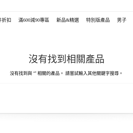
件折扣
滿600減90專區
新品&精選
特別版產品
男子
沒有找到相關產品
沒有找到與 “
” 相關的產品。 請嘗試輸入其他關鍵字搜尋。