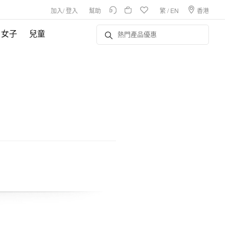
加入
/
登入
幫助
繁
/
EN
香港
女子
兒童