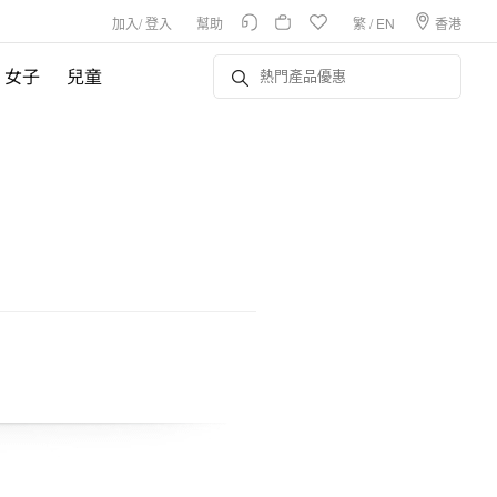
加入
/
登入
幫助
繁
/
EN
香港
女子
兒童