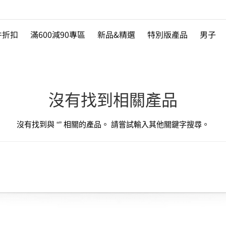
件折扣
滿600減90專區
新品&精選
特別版產品
男子
沒有找到相關產品
沒有找到與 “
” 相關的產品。 請嘗試輸入其他關鍵字搜尋。