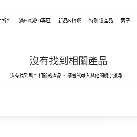
件折扣
滿600減90專區
新品&精選
特別版產品
男子
沒有找到相關產品
沒有找到與 “
” 相關的產品。 請嘗試輸入其他關鍵字搜尋。