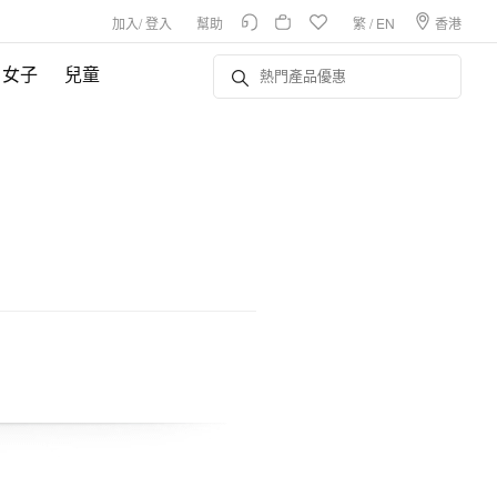
加入
/
登入
幫助
繁
/
EN
香港
女子
兒童