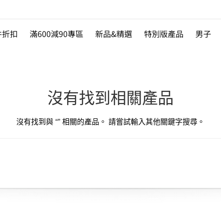
件折扣
滿600減90專區
新品&精選
特別版產品
男子
沒有找到相關產品
沒有找到與 “
” 相關的產品。 請嘗試輸入其他關鍵字搜尋。