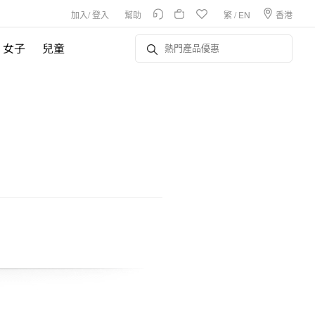
加入
/
登入
幫助
繁
/
EN
香港
女子
兒童