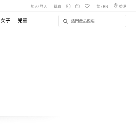
加入
/
登入
幫助
繁
/
EN
香港
女子
兒童