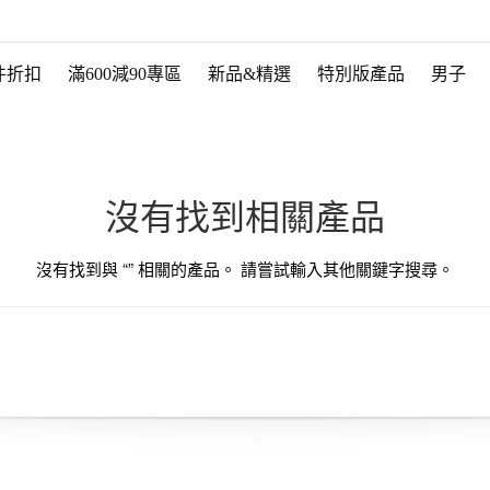
件折扣
滿600減90專區
新品&精選
特別版產品
男子
沒有找到相關產品
沒有找到與 “
” 相關的產品。 請嘗試輸入其他關鍵字搜尋。