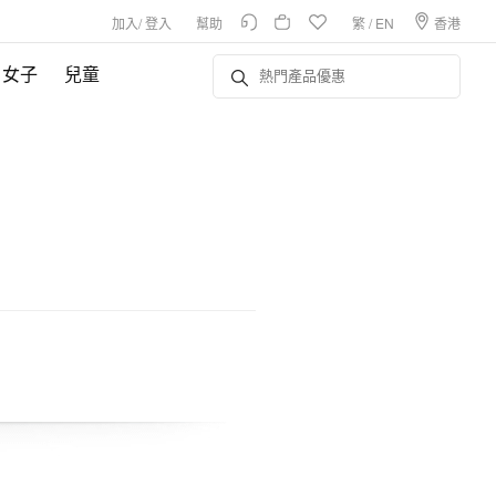
加入
/
登入
幫助
繁
/
EN
香港
女子
兒童