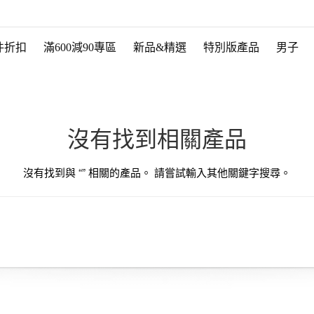
件折扣
滿600減90專區
新品&精選
特別版產品
男子
沒有找到相關產品
沒有找到與 “
” 相關的產品。 請嘗試輸入其他關鍵字搜尋。