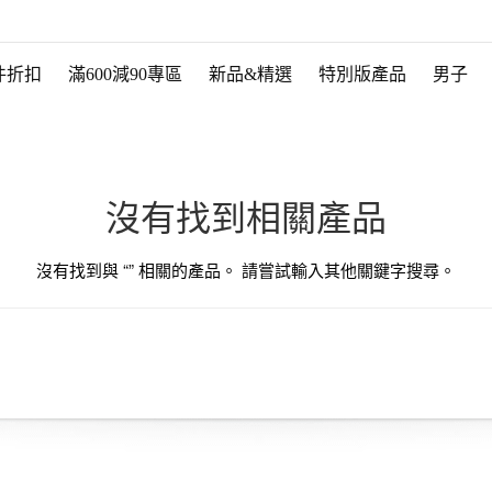
件折扣
滿600減90專區
新品&精選
特別版產品
男子
沒有找到相關產品
沒有找到與 “
” 相關的產品。 請嘗試輸入其他關鍵字搜尋。