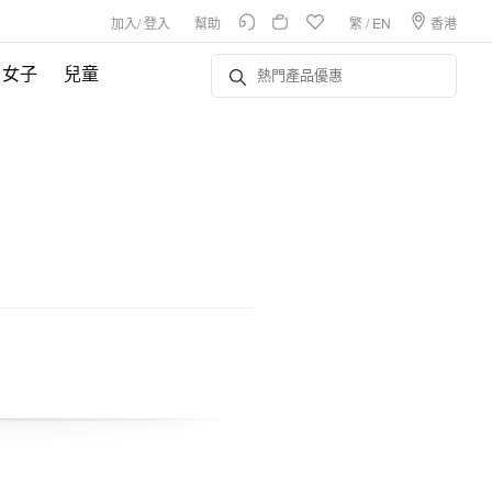
加入
/
登入
幫助
繁
/
EN
香港
女子
兒童