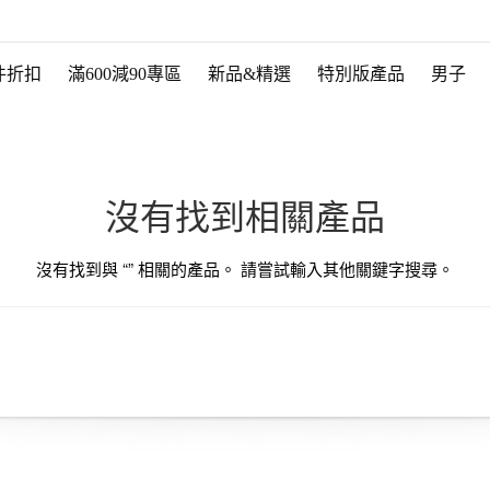
件折扣
滿600減90專區
新品&精選
特別版產品
男子
沒有找到相關產品
沒有找到與 “
” 相關的產品。 請嘗試輸入其他關鍵字搜尋。