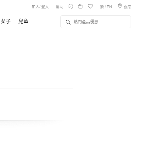
加入
/
登入
幫助
繁
/
EN
香港
女子
兒童