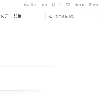
加入
/
登入
幫助
繁
/
EN
香港
女子
兒童