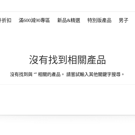
件折扣
滿600減90專區
新品&精選
特別版產品
男子
沒有找到相關產品
沒有找到與 “
” 相關的產品。 請嘗試輸入其他關鍵字搜尋。