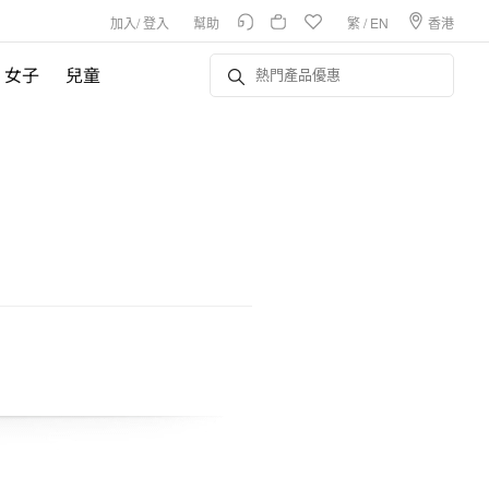
加入
/
登入
幫助
繁
/
EN
香港
女子
兒童