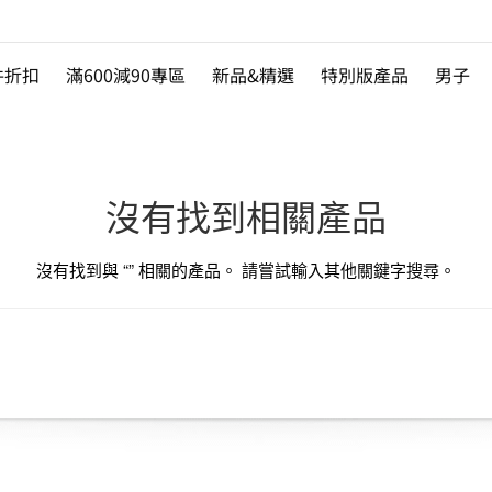
件折扣
滿600減90專區
新品&精選
特別版產品
男子
沒有找到相關產品
沒有找到與 “
” 相關的產品。 請嘗試輸入其他關鍵字搜尋。