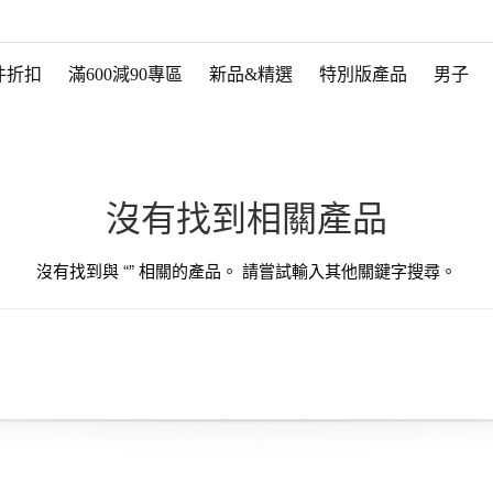
件折扣
滿600減90專區
新品&精選
特別版產品
男子
沒有找到相關產品
沒有找到與 “
” 相關的產品。 請嘗試輸入其他關鍵字搜尋。