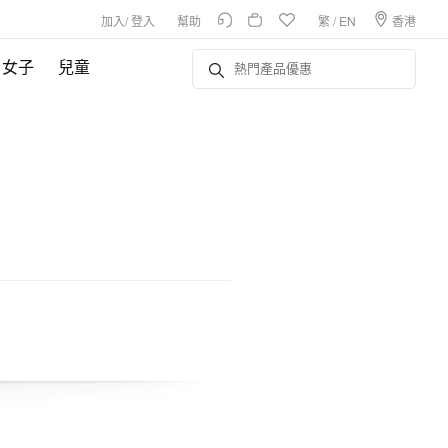
加入
/
登入
幫助
繁
/
EN
香港
女子
兒童