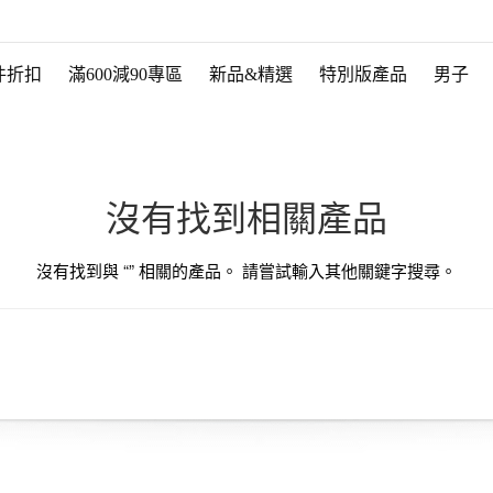
件折扣
滿600減90專區
新品&精選
特別版產品
男子
沒有找到相關產品
沒有找到與 “
” 相關的產品。 請嘗試輸入其他關鍵字搜尋。