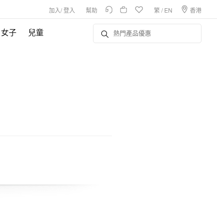
加入
/
登入
幫助
繁
/
EN
香港
女子
兒童