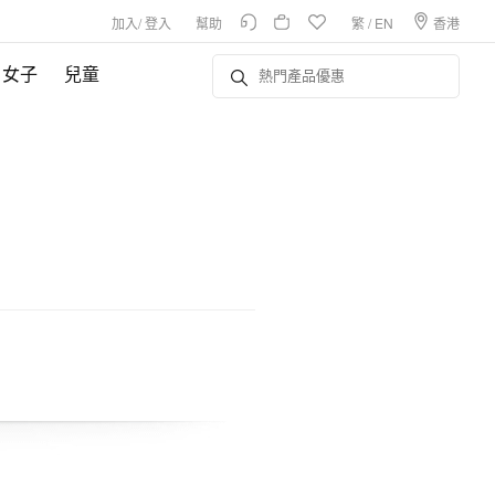
加入
/
登入
幫助
繁
/
EN
香港
女子
兒童