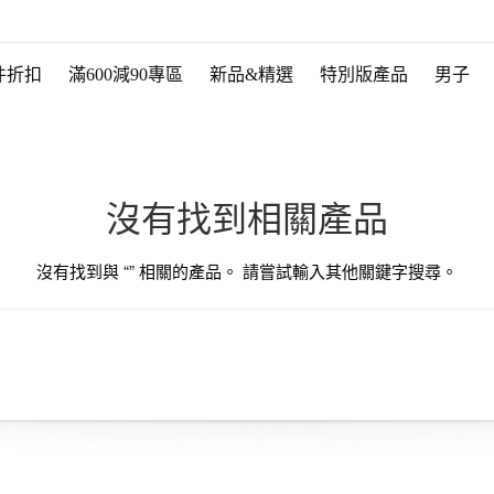
件折扣
滿600減90專區
新品&精選
特別版產品
男子
沒有找到相關產品
沒有找到與 “
” 相關的產品。 請嘗試輸入其他關鍵字搜尋。