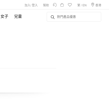
加入
/
登入
幫助
繁
/
EN
香港
女子
兒童