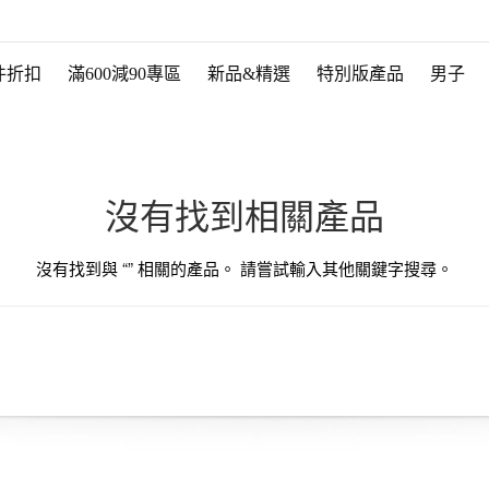
件折扣
滿600減90專區
新品&精選
特別版產品
男子
沒有找到相關產品
沒有找到與 “
” 相關的產品。 請嘗試輸入其他關鍵字搜尋。