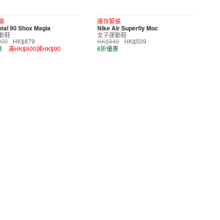
張
庫存緊張
otal 90 Shox Magia
Nike Air Superfly Moc
動鞋
女子運動鞋
099
HK$879
HK$849
HK$509
惠
滿HK$600減HK$90
6折優惠