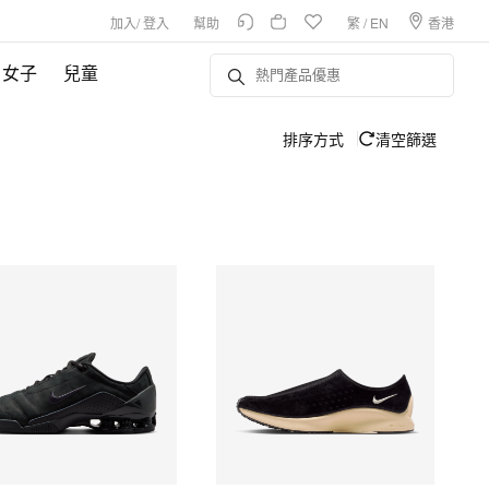
加入
/
登入
幫助
繁
/
EN
香港
女子
兒童
排序方式
清空篩選