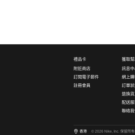
0
5折
6折
7折
8折
∞
產品分類
鞋類
品牌
禮品卡
獲取幫
NikeLab
附近商店
訊息中
Nike Sportswear
訂閱電子郵件
網上購
註冊會員
訂單狀
顏色
(1)
退換貨
配送服
聯絡我
尺碼
(8)
香港
© 2026 Nike, Inc. 保留所