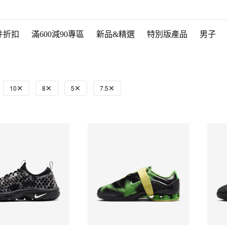
件折扣
滿600減90專區
新品&精選
特別版產品
男子
10
8
5
7.5