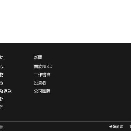
助
新聞
心
關於NIKE
物
工作機會
態
投資者
及退款
公司團購
務
們
分類瀏覽
有權