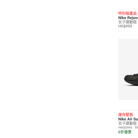
短褲
特別版產品
Nike Reju
運動內衣
女子運動鞋
HK$999
短裙/連身裙
配件/裝備
鞋類
休閒
按價格選購
0
299
599
799
999
∞
庫存緊張
Nike Air Su
女子運動鞋
產品折扣
HK$949
H
6折優惠