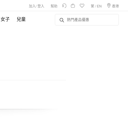
加入
/
登入
幫助
繁
/
EN
香港
女子
兒童