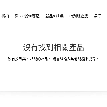
件折扣
滿600減90專區
新品&精選
特別版產品
男子
沒有找到相關產品
沒有找到與 “
” 相關的產品。 請嘗試輸入其他關鍵字搜尋。