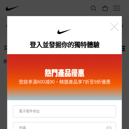
會員購買任何產品滿HK$800
立即選購
查看詳情
即可獲
HK$150優惠編號
！
登入並發掘你的獨特體驗
女子 NIKELAB 鞋類
篩選條件
排序方式
熱門產品優惠
NikeLab
休閒
黑
灰
10.5
登錄享滿600減90，精選產品享7折至9折優惠