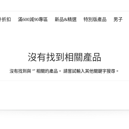
件折扣
滿600減90專區
新品&精選
特別版產品
男子
沒有找到相關產品
沒有找到與 “
” 相關的產品。 請嘗試輸入其他關鍵字搜尋。