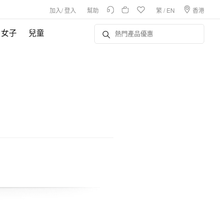
加入
/
登入
幫助
繁
/
EN
香港
女子
兒童