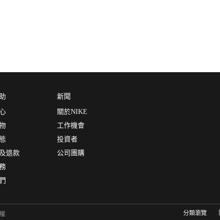
助
新聞
心
關於NIKE
物
工作機會
態
投資者
及退款
公司團購
務
們
分類瀏覽
有權