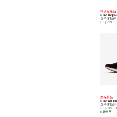
短褲
特別版產品
Nike Reju
運動內衣
女子運動鞋
HK$999
短裙/連身裙
配件/裝備
鞋類
休閒
按價格選購
0
299
599
799
999
∞
庫存緊張
Nike Air S
女子運動鞋
產品折扣
HK$849
H
6折優惠