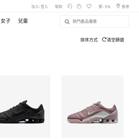
加入
/
登入
幫助
繁
/
EN
香港
女子
兒童
排序方式
清空篩選