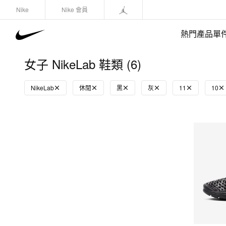
Nike
Nike 會員
熱門產品單
女子 NikeLab 鞋類 (6)
NikeLab
休閒
黑
灰
11
10
快速選購
(1)
鞋類
運動衛衣/套頭衫
長褲/緊身褲
外套/馬甲
上裝/T-Shirts