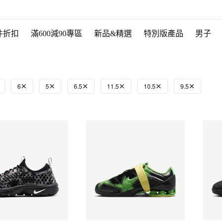
件折扣
滿600減90專區
新品&精選
特別版產品
男子
6
5
6.5
11.5
10.5
9.5