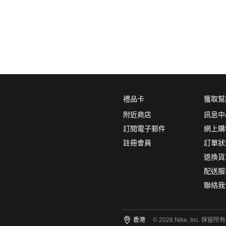
0
5折
6折
7折
8折
∞
產品分類
鞋類
品牌
禮品卡
獲取幫
NikeLab
附近商店
訊息中
Nike Sportswear
訂閱電子郵件
網上購
註冊會員
訂單狀
顏色
(2)
退換貨
配送服
聯絡我
尺碼
(8)
香港
© 2026 Nike, Inc. 保留所