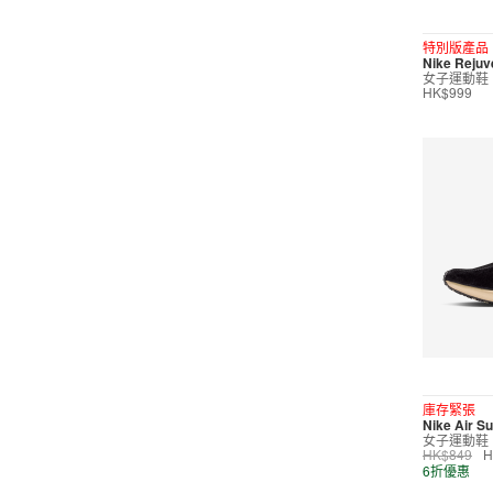
短褲
特別版產品
Nike Reju
運動內衣
女子運動鞋
HK$999
短裙/連身裙
配件/裝備
鞋類
休閒
按價格選購
0
299
599
799
999
∞
庫存緊張
Nike Air S
女子運動鞋
產品折扣
HK$849
H
6折優惠