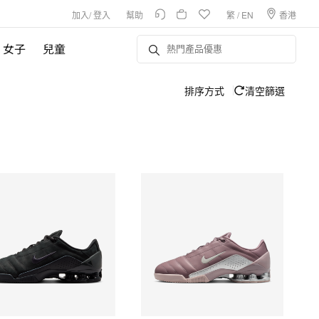
加入
/
登入
幫助
繁
/
EN
香港
女子
兒童
排序方式
清空篩選