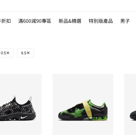
件折扣
滿600減90專區
新品&精選
特別版產品
男子
10.5
6.5