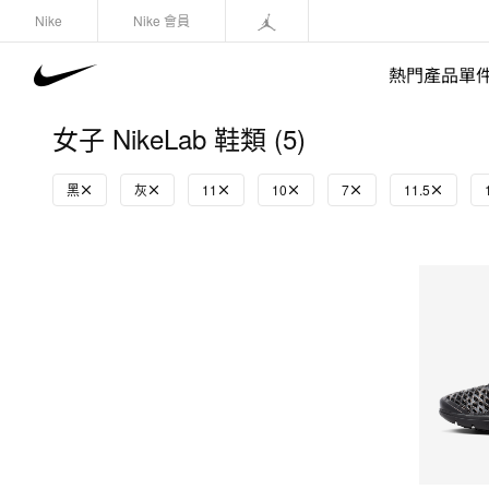
Nike
Nike 會員
熱門產品單
女子 NikeLab 鞋類 (5)
黑
灰
11
10
7
11.5
快速選購
(1)
鞋類
運動衛衣/套頭衫
長褲/緊身褲
外套/馬甲
上裝/T-Shirts