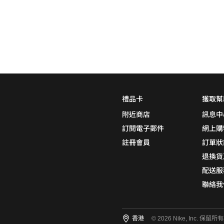
0
5折
6折
7折
8折
∞
產品分類
鞋類
品牌
禮品卡
獲取幫
NikeLab
附近商店
訊息中
Nike Sportswear
訂閱電子郵件
網上購
註冊會員
訂單狀
退換貨
顏色
(2)
配送服
聯絡我
尺碼
(6)
香港
© 2026 Nike, Inc. 保留所