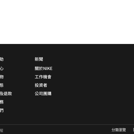
助
新聞
心
關於NIKE
物
工作機會
態
投資者
及退款
公司團購
務
們
分類瀏覽
有權