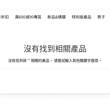
件折扣
滿600減90專區
新品&精選
特別版產品
男子
沒有找到相關產品
沒有找到與 “
” 相關的產品。 請嘗試輸入其他關鍵字搜尋。