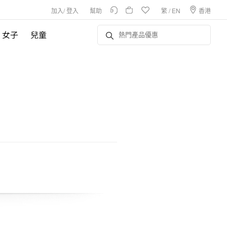
加入
/
登入
幫助
繁
/
EN
香港
女子
兒童