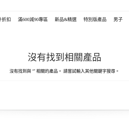
件折扣
滿600減90專區
新品&精選
特別版產品
男子
沒有找到相關產品
沒有找到與 “
” 相關的產品。 請嘗試輸入其他關鍵字搜尋。