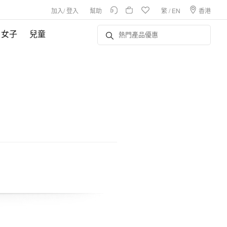
加入
/
登入
幫助
繁
/
EN
香港
女子
兒童