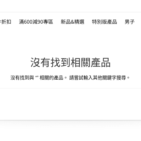
件折扣
滿600減90專區
新品&精選
特別版產品
男子
沒有找到相關產品
沒有找到與 “
” 相關的產品。 請嘗試輸入其他關鍵字搜尋。