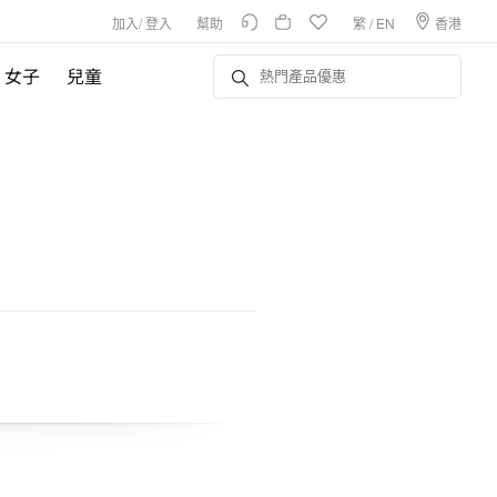
加入
/
登入
幫助
繁
/
EN
香港
女子
兒童