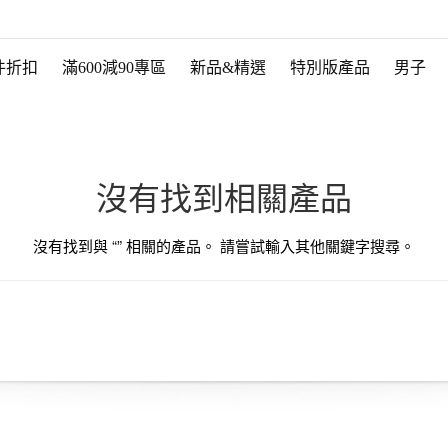
件折扣
滿600減90專區
新品&精選
特別版產品
男子
沒有找到相關產品
沒有找到與 “
” 相關的產品。 請嘗試輸入其他關鍵字搜尋。