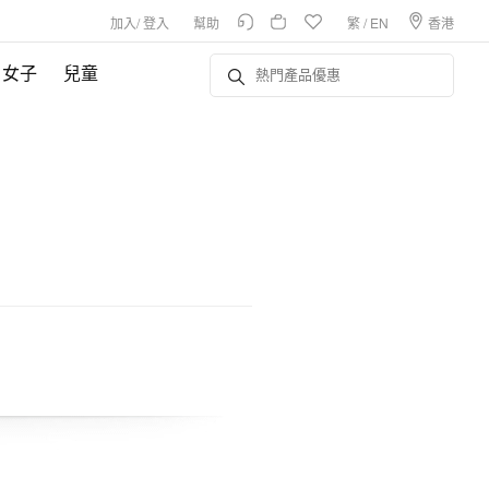
加入
/
登入
幫助
繁
/
EN
香港
女子
兒童