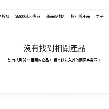
件折扣
滿600減90專區
新品&精選
特別版產品
男子
沒有找到相關產品
沒有找到與 “
” 相關的產品。 請嘗試輸入其他關鍵字搜尋。