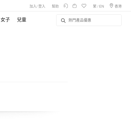
加入
/
登入
幫助
繁
/
EN
香港
女子
兒童