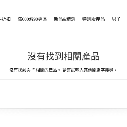
件折扣
滿600減90專區
新品&精選
特別版產品
男子
沒有找到相關產品
沒有找到與 “
” 相關的產品。 請嘗試輸入其他關鍵字搜尋。