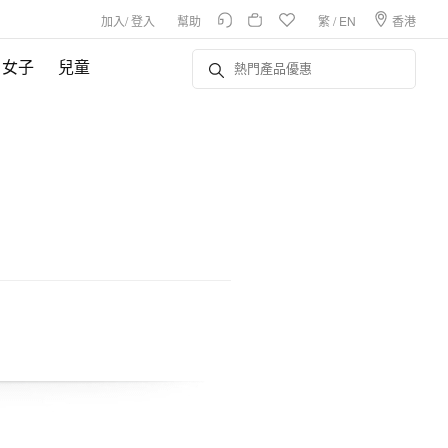
加入
/
登入
幫助
繁
/
EN
香港
女子
兒童