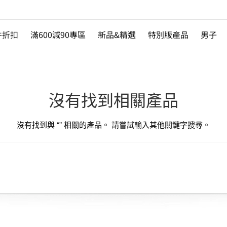
件折扣
滿600減90專區
新品&精選
特別版產品
男子
沒有找到相關產品
沒有找到與 “
” 相關的產品。 請嘗試輸入其他關鍵字搜尋。