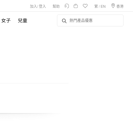
加入
/
登入
幫助
繁
/
EN
香港
女子
兒童