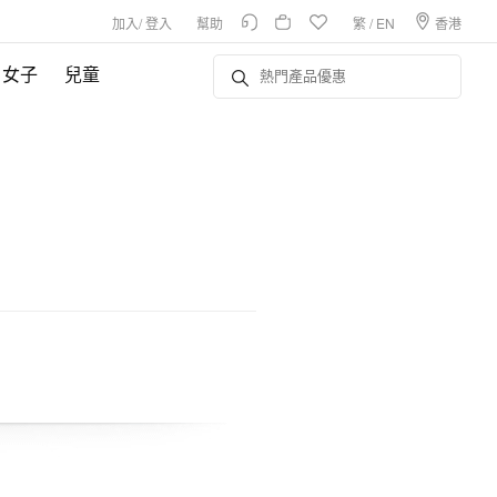
加入
/
登入
幫助
繁
/
EN
香港
女子
兒童