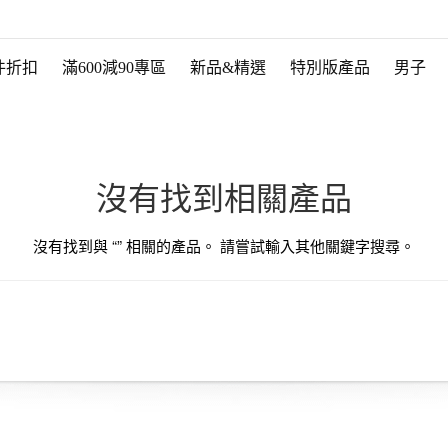
件折扣
滿600減90專區
新品&精選
特別版產品
男子
沒有找到相關產品
沒有找到與 “
” 相關的產品。 請嘗試輸入其他關鍵字搜尋。