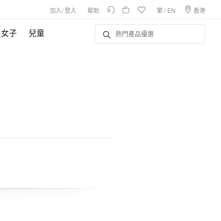
加入
/
登入
幫助
繁
/
EN
香港
女子
兒童