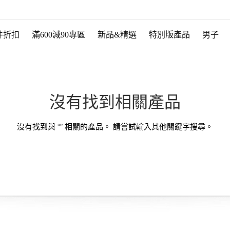
件折扣
滿600減90專區
新品&精選
特別版產品
男子
沒有找到相關產品
沒有找到與 “
” 相關的產品。 請嘗試輸入其他關鍵字搜尋。