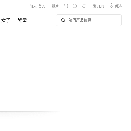
加入
/
登入
幫助
繁
/
EN
香港
女子
兒童