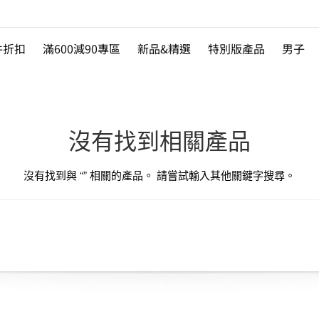
件折扣
滿600減90專區
新品&精選
特別版產品
男子
沒有找到相關產品
沒有找到與 “
” 相關的產品。 請嘗試輸入其他關鍵字搜尋。