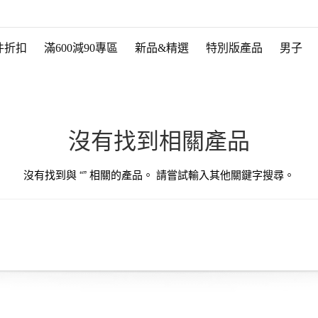
件折扣
滿600減90專區
新品&精選
特別版產品
男子
沒有找到相關產品
沒有找到與 “
” 相關的產品。 請嘗試輸入其他關鍵字搜尋。