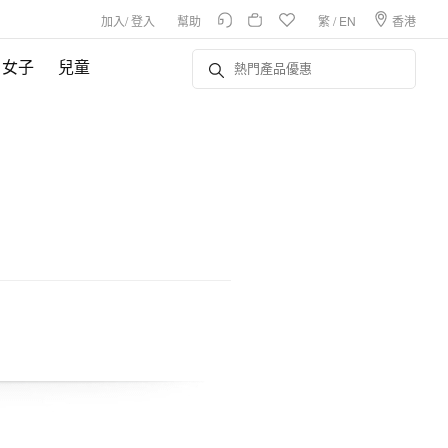
加入
/
登入
幫助
繁
/
EN
香港
女子
兒童