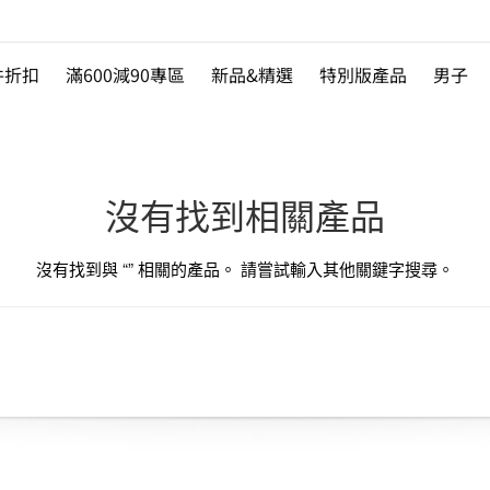
件折扣
滿600減90專區
新品&精選
特別版產品
男子
沒有找到相關產品
沒有找到與 “
” 相關的產品。 請嘗試輸入其他關鍵字搜尋。