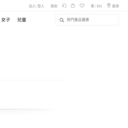
加入
/
登入
幫助
繁
/
EN
香港
女子
兒童