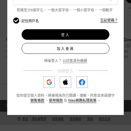
密碼至少8個字元，
一個大寫字母，
一個小寫字母，
一個數字
忘記密碼？
記住用戶名
登入
Nike Offcourt
Nike Dow
女子拖鞋
男子公路
加入會員
HK$279
HK$549
HK$189
HK$329
稍後登入？
以訪客身份繼續
快速登入
如你提交個人資料，將被視為你已閱讀、理解、同意並承諾遵守
銷售條款
，
使用條款
及
Nike網路私隱政策
。
NIKE.COM
EN
附近商店
香港
隱私權聲明
銷售條款
使用條款
幫助
我的訂單