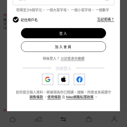
密碼至少8個字元，
一個大寫字母，
一個小寫字母，
一個數字
特別版產品
特別版產品
Nike Rejuven8 Run
Nike Zoom Streak 3
忘記密碼？
記住用戶名
女子運動鞋
女子運動鞋
HK$999
HK$699
登入
加入會員
稍後登入？
以訪客身份繼續
快速登入
如你提交個人資料，將被視為你已閱讀、理解、同意並承諾遵守
銷售條款
，
使用條款
及
Nike網路私隱政策
。
特別版產品
特別版產品
Nike Total 90 Shox Magia
Nike Moon Shoe OG SP
女子運動鞋
女子運動鞋
HK$1,099
HK$899