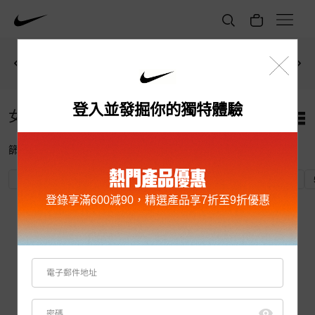
會員購買任何產品滿HK$800
立即選購
查看詳情
即可獲
HK$150優惠編號
！
登入並發掘你的獨特體驗
女子 NIKELAB 鞋類 (8)
篩選條件
排序方式
熱門產品優惠
黑
白
10
12
8
6.5
11.5
9.5
登錄享滿600減90，精選產品享7折至9折優惠