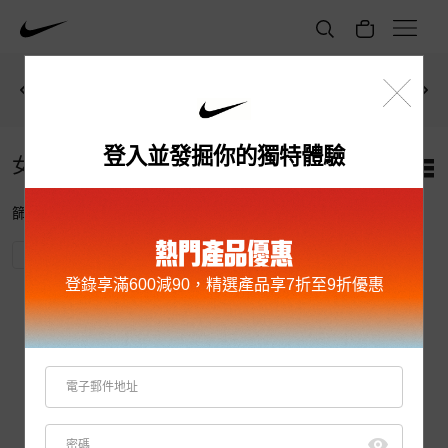
會員購買指定產品
立即選購
查看詳情
滿HK$600
減HK$90
！
登入並發掘你的獨特體驗
女子 NIKELAB 鞋類 (8)
篩選條件
排序方式
熱門產品優惠
NikeLab
黑
白
5.5
7
9.5
7.5
登錄享滿600減90，精選產品享7折至9折優惠