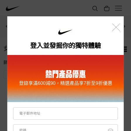
會員購買任何產品滿HK$800
立即選購
查看詳情
即可獲
HK$150優惠編號
！
登入並發掘你的獨特體驗
女子 NIKELAB 鞋類 (8)
篩選條件
排序方式
熱門產品優惠
NikeLab
黑
白
5.5
9.5
7.5
10
登錄享滿600減90，精選產品享7折至9折優惠