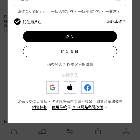
密碼至少8個字元，
一個大寫字母，
一個小寫字母，
一個數字
特別版產品
特別版產品
Nike Rejuven8 Run
Nike Zoom Streak 3
忘記密碼？
記住用戶名
女子運動鞋
女子運動鞋
HK$999
HK$699
登入
加入會員
稍後登入？
以訪客身份繼續
快速登入
如你提交個人資料，將被視為你已閱讀、理解、同意並承諾遵守
銷售條款
，
使用條款
及
Nike網路私隱政策
。
特別版產品
特別版產品
Nike Total 90 Shox Magia
Nike Moon Shoe OG SP
女子運動鞋
女子運動鞋
HK$1,099
HK$899