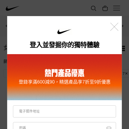
會員購買任何產品滿HK$800
立即選購
查看詳情
即可獲
HK$150優惠編號
！
登入並發掘你的獨特體驗
女子 NIKELAB 鞋類 (8)
篩選條件
排序方式
熱門產品優惠
NikeLab
黑
白
5.5
9.5
7.5
10
7
登錄享滿600減90，精選產品享7折至9折優惠