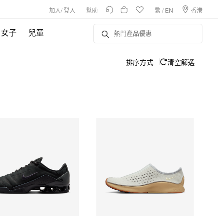
加入
/
登入
幫助
繁
/
EN
香港
女子
兒童
排序方式
清空篩選