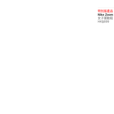
短褲
特別版產品
Nike Zoom 
運動內衣
女子運動鞋
HK$699
短裙/連身裙
配件/裝備
鞋類
休閒
按價格選購
0
299
599
799
999
∞
產品折扣