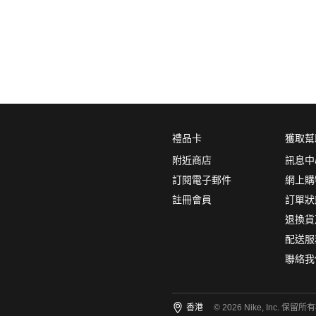
0
5折
6折
7折
8折
∞
產品分類
鞋類
品牌
禮品卡
獲取幫
NikeLab
附近商店
訊息中
Nike Sportswear
訂閱電子郵件
網上購
註冊會員
訂單狀
顏色
(2)
退換貨
配送服
聯絡我
尺碼
(1)
香港
© 2026 Nike, Inc. 保留所