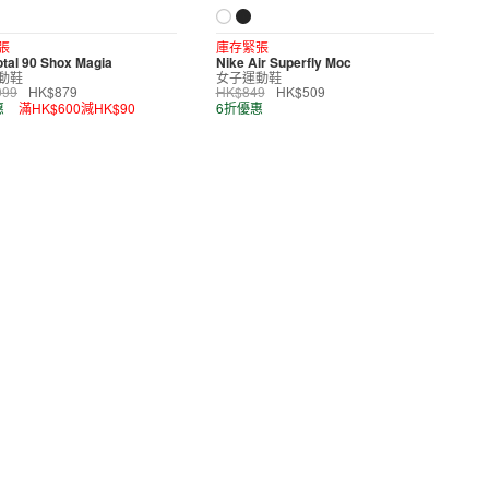
張
庫存緊張
otal 90 Shox Magia
Nike Air Superfly Moc
動鞋
女子運動鞋
099
HK$879
HK$849
HK$509
惠
滿HK$600減HK$90
6折優惠