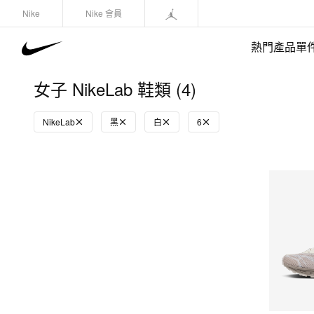
Nike
Nike 會員
熱門產品單
女子 NikeLab 鞋類 (4)
NikeLab
黑
白
6
快速選購
(1)
鞋類
運動衛衣/套頭衫
長褲/緊身褲
外套/馬甲
上裝/T-Shirts