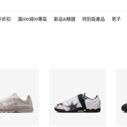
件折扣
滿600減90專區
新品&精選
特別版產品
男子