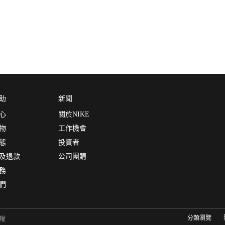
助
新聞
心
關於NIKE
物
工作機會
態
投資者
及退款
公司團購
務
們
分類瀏覽
有權