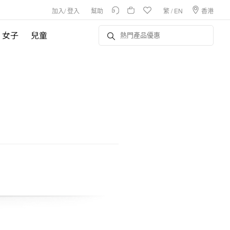
加入
/
登入
幫助
繁
/
EN
香港
女子
兒童