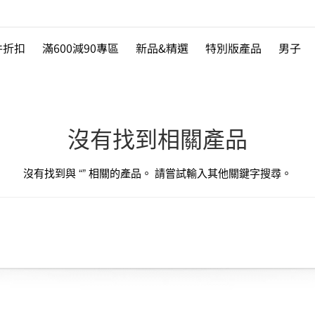
件折扣
滿600減90專區
新品&精選
特別版產品
男子
沒有找到相關產品
沒有找到與 “
” 相關的產品。 請嘗試輸入其他關鍵字搜尋。