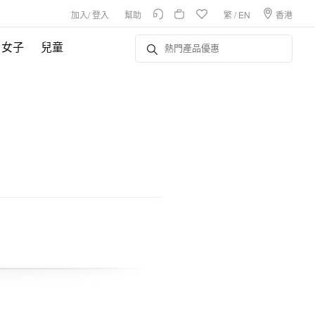
加入
/
登入
幫助
繁
/
EN
香港
女子
兒童