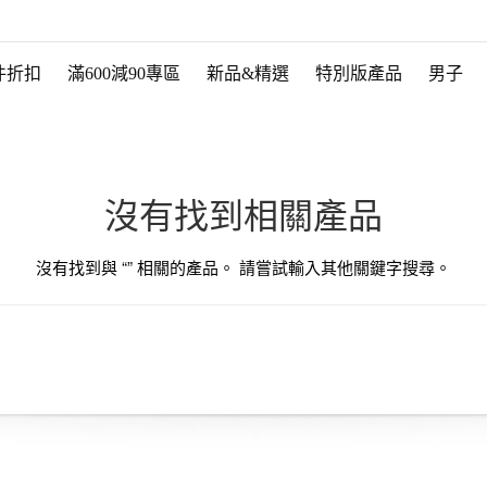
件折扣
滿600減90專區
新品&精選
特別版產品
男子
沒有找到相關產品
沒有找到與 “
” 相關的產品。 請嘗試輸入其他關鍵字搜尋。