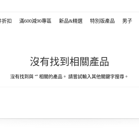
件折扣
滿600減90專區
新品&精選
特別版產品
男子
沒有找到相關產品
沒有找到與 “
” 相關的產品。 請嘗試輸入其他關鍵字搜尋。