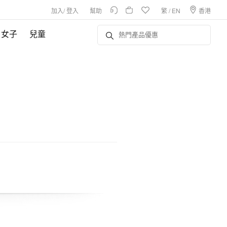
加入
/
登入
幫助
繁
/
EN
香港
女子
兒童