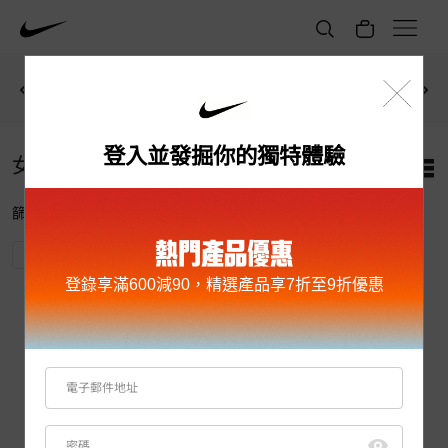
登入會員選購精選熱門產品，
立即選購
查看詳情
享
9折或以上優惠
！
登入並發掘你的獨特體驗
女子 NIKELAB 鞋類 (5)
篩選條件
排序方式
熱門產品優惠
黑
白
6.5
8.5
登錄享滿600減90，精選產品享7折至9折優惠