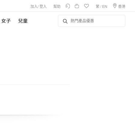
加入
/
登入
幫助
繁
/
EN
香港
女子
兒童