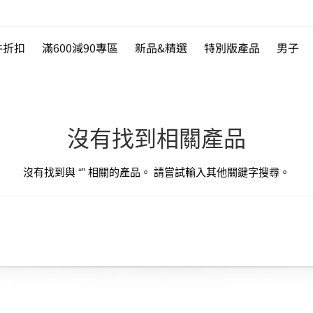
件折扣
滿600減90專區
新品&精選
特別版產品
男子
沒有找到相關產品
沒有找到與 “
” 相關的產品。 請嘗試輸入其他關鍵字搜尋。