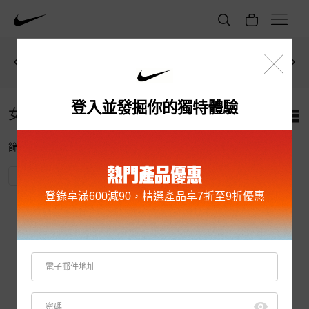
會員購買任何產品滿HK$800
立即選購
查看詳情
即可獲
HK$150優惠編號
！
登入並發掘你的獨特體驗
女子 NIKELAB 鞋類 (7)
篩選條件
排序方式
熱門產品優惠
黑
白
7
5.5
登錄享滿600減90，精選產品享7折至9折優惠