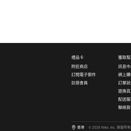
0
5折
6折
7折
8折
∞
產品分類
鞋類
品牌
禮品卡
獲取幫
NikeLab
附近商店
訊息中
Nike Sportswear
訂閱電子郵件
網上購
註冊會員
訂單狀
顏色
(2)
退換貨
配送服
聯絡我
尺碼
(1)
香港
© 2026 Nike, Inc. 保留所