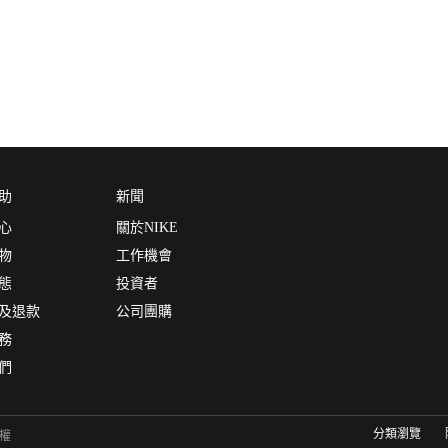
助
新聞
心
關於NIKE
物
工作機會
態
投資者
及退款
公司團購
務
們
分類瀏覽
有權