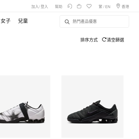
加入
/
登入
幫助
繁
/
EN
香港
女子
兒童
排序方式
清空篩選