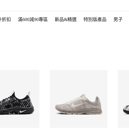
件折扣
滿600減90專區
新品&精選
特別版產品
男子