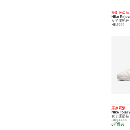
短褲
特別版產品
Nike Reju
運動內衣
女子運動鞋
HK$999
短裙/連身裙
配件/裝備
鞋類
休閒
按價格選購
0
299
599
799
999
∞
庫存緊張
Nike Total
女子運動鞋
產品折扣
HK$1,099
6折優惠