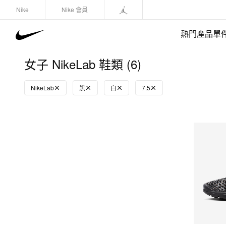
Nike
Nike 會員
熱門產品單
女子 NikeLab 鞋類 (6)
NikeLab
黑
白
7.5
快速選購
(1)
鞋類
運動衛衣/套頭衫
長褲/緊身褲
外套/馬甲
上裝/T-Shirts