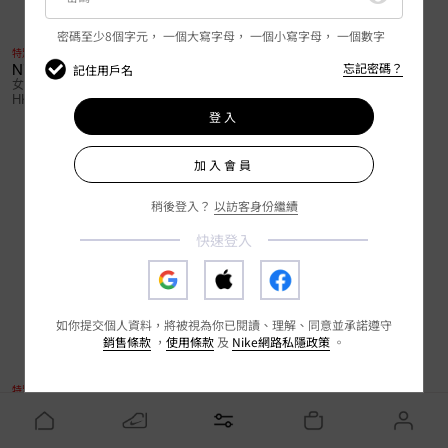
密碼至少8個字元，
一個大寫字母，
一個小寫字母，
一個數字
特別版產品
特別版產品
Nike Rejuven8 Run
Nike Zoom Streak 3
忘記密碼？
記住用戶名
女子運動鞋
女子運動鞋
HK$999
HK$699
登入
加入會員
稍後登入？
以訪客身份繼續
快速登入
如你提交個人資料，將被視為你已閱讀、理解、同意並承諾遵守
銷售條款
，
使用條款
及
Nike網路私隱政策
。
特別版產品
特別版產品
Nike Total 90 Shox Magia
Nike Moon Shoe OG SP
女子運動鞋
女子運動鞋
HK$1,099
HK$899