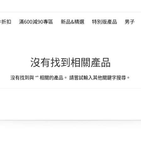
件折扣
滿600減90專區
新品&精選
特別版產品
男子
沒有找到相關產品
沒有找到與 “
” 相關的產品。 請嘗試輸入其他關鍵字搜尋。