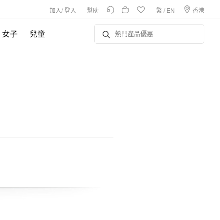
加入
/
登入
幫助
繁
/
EN
香港
女子
兒童