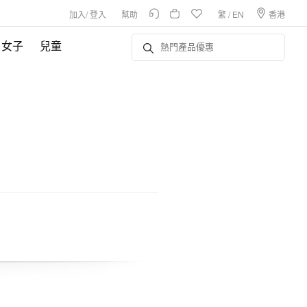
加入
/
登入
幫助
繁
/
EN
香港
女子
兒童