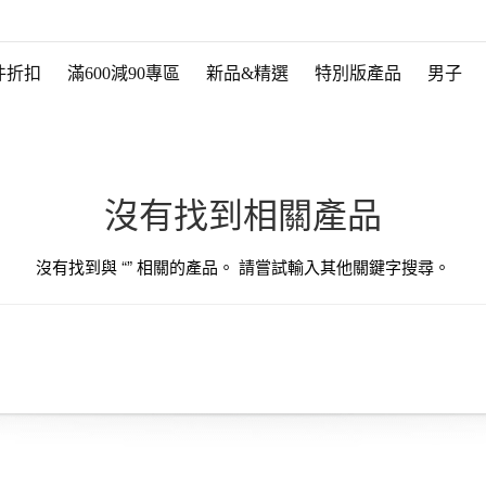
件折扣
滿600減90專區
新品&精選
特別版產品
男子
沒有找到相關產品
沒有找到與 “
” 相關的產品。 請嘗試輸入其他關鍵字搜尋。